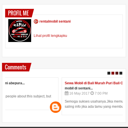
PROFIL ME
rentalmobil sentani
Lihat profil lengkapku
Comments
Sewa Mobil di Bali Murah Puri Bali Car Rental
on
daftar harga sewa
mobil di sentani...
16
May
2017
7:00 PM
Semoga sukses usahanya.Jika memungkinkan kerja sama,kita bisa
saling info jika ada tamu yang membutu...