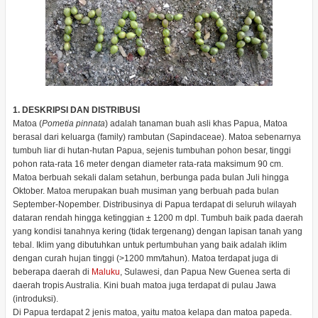
1.
DESKRIPSI DAN DISTRIBUSI
Matoa (
Pometia pinnata
) adalah tanaman buah asli khas Papua, Matoa
berasal dari keluarga (family) rambutan (Sapindaceae). Matoa sebenarnya
tumbuh liar di hutan-hutan Papua, sejenis tumbuhan pohon besar, tinggi
pohon rata-rata 16 meter dengan diameter rata-rata maksimum 90 cm.
Matoa berbuah sekali dalam setahun, berbunga pada bulan Juli hingga
Oktober. Matoa merupakan buah musiman yang berbuah pada bulan
September-Nopember. Distribusinya di Papua terdapat di seluruh wilayah
dataran rendah hingga ketinggian ± 1200 m dpl. Tumbuh baik pada daerah
yang kondisi tanahnya kering (tidak tergenang) dengan lapisan tanah yang
tebal. Iklim yang dibutuhkan untuk pertumbuhan yang baik adalah iklim
dengan curah hujan tinggi (>1200 mm/tahun). Matoa terdapat juga di
beberapa daerah di
Maluku
, Sulawesi, dan Papua New Guenea serta di
daerah tropis Australia. Kini buah matoa juga terdapat di pulau Jawa
(introduksi).
Di Papua terdapat 2 jenis matoa, yaitu matoa kelapa dan matoa papeda.