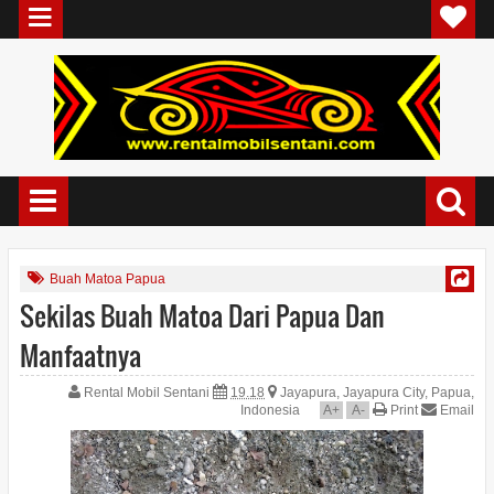
Buah Matoa Papua
Sekilas Buah Matoa Dari Papua Dan
Manfaatnya
Rental Mobil Sentani
19.18
Jayapura, Jayapura City, Papua,
Indonesia
A
+
A
-
Print
Email