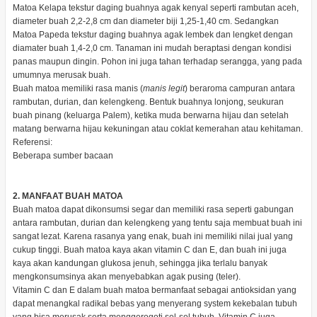
Matoa Kelapa tekstur daging buahnya agak kenyal seperti rambutan aceh,
diameter buah 2,2-2,8 cm dan diameter biji 1,25-1,40 cm. Sedangkan
Matoa Papeda tekstur daging buahnya agak lembek dan lengket dengan
diamater buah 1,4-2,0 cm. Tanaman ini mudah beraptasi dengan kondisi
panas maupun dingin. Pohon ini juga tahan terhadap serangga, yang pada
umumnya merusak buah.
Buah matoa memiliki rasa manis (
manis legit
) beraroma campuran antara
rambutan, durian, dan kelengkeng. Bentuk buahnya lonjong, seukuran
buah pinang (keluarga Palem), ketika muda berwarna hijau dan setelah
matang berwarna hijau kekuningan atau coklat kemerahan atau kehitaman.
Referensi:
Beberapa sumber bacaan
2.
MANFAAT BUAH MATOA
Buah matoa dapat dikonsumsi segar dan memiliki rasa seperti gabungan
antara rambutan, durian dan kelengkeng yang tentu saja membuat buah ini
sangat lezat. Karena rasanya yang enak, buah ini memiliki nilai jual yang
cukup tinggi. Buah matoa kaya akan vitamin C dan E, dan buah ini juga
kaya akan kandungan glukosa jenuh, sehingga jika terlalu banyak
mengkonsumsinya akan menyebabkan agak pusing (teler).
Vitamin C dan E dalam buah matoa bermanfaat sebagai antioksidan yang
dapat menangkal radikal bebas yang menyerang system kekebalan tubuh