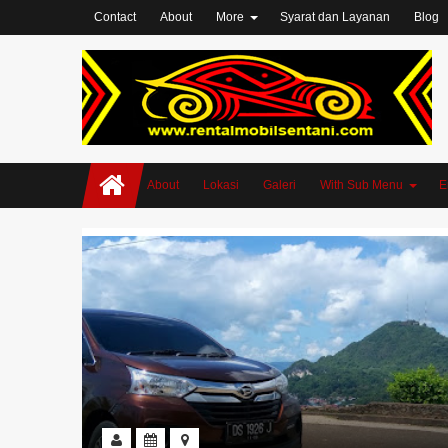
Contact
About
More
Syarat dan Layanan
Blog
About
Lokasi
Galeri
With Sub Menu
E