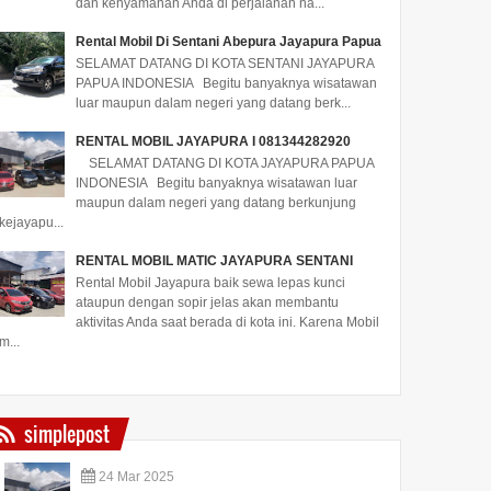
dan kenyamanan Anda di perjalanan na...
Rental Mobil Di Sentani Abepura Jayapura Papua
SELAMAT DATANG DI KOTA SENTANI JAYAPURA
PAPUA INDONESIA Begitu banyaknya wisatawan
luar maupun dalam negeri yang datang berk...
RENTAL MOBIL JAYAPURA I 081344282920
SELAMAT DATANG DI KOTA JAYAPURA PAPUA
INDONESIA Begitu banyaknya wisatawan luar
maupun dalam negeri yang datang berkunjung
kejayapu...
RENTAL MOBIL MATIC JAYAPURA SENTANI
Rental Mobil Jayapura baik sewa lepas kunci
ataupun dengan sopir jelas akan membantu
aktivitas Anda saat berada di kota ini. Karena Mobil
m...
simplepost
24
Mar
2025