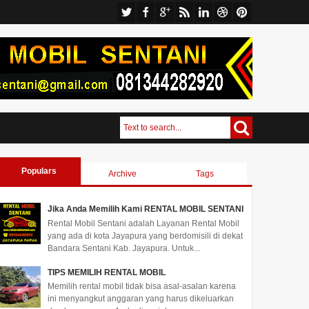
Populars
Archive
Tags
Jika Anda Memilih Kami RENTAL MOBIL SENTANI
Rental Mobil Sentani adalah Layanan Rental Mobil
yang ada di kota Jayapura yang berdomisili di dekat
Bandara Sentani Kab. Jayapura. Untuk...
TIPS MEMILIH RENTAL MOBIL
Memilih rental mobil tidak bisa asal-asalan karena
ini menyangkut anggaran yang harus dikeluarkan