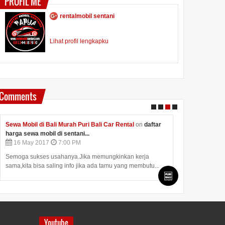
PROFIL ME
rentalmobil sentani
Lihat profil lengkapku
Comments
Sewa Mobil di Bali Murah Puri Bali Car Rental
on
daftar
Anonymous
o
harga sewa mobil di sentani...
27
Feb
201
16
May
2017
7:00 PM
Rental Mobil 
Semoga sukses usahanya.Jika memungkinkan kerja
sama,kita bisa saling info jika ada tamu yang membutu...
Youtube