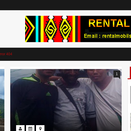
rror 404
1