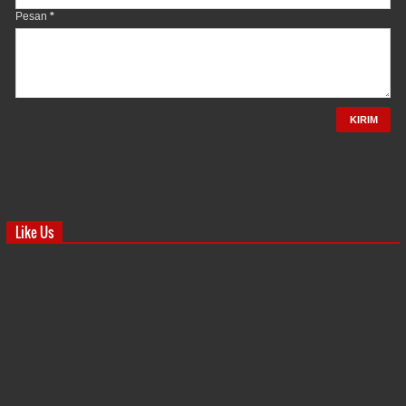
Pesan
*
Like Us