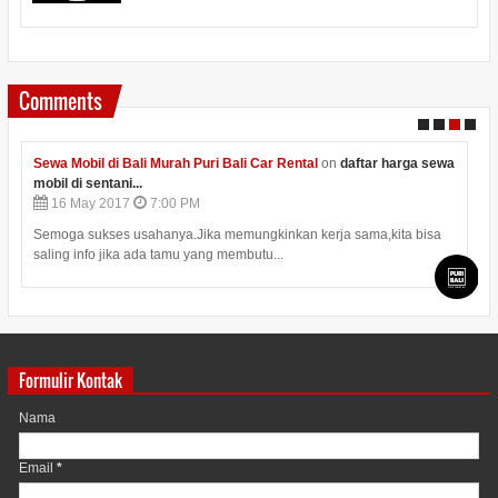
Comments
Sewa Mobil di Bali Murah Puri Bali Car Rental
on
daftar harga sewa
mobil di sentani...
16
May
2017
7:00 PM
Semoga sukses usahanya.Jika memungkinkan kerja sama,kita bisa
saling info jika ada tamu yang membutu...
Formulir Kontak
Nama
Email
*