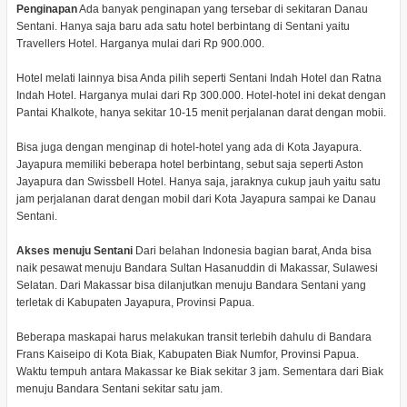
Penginapan
Ada banyak penginapan yang tersebar di sekitaran Danau
Sentani. Hanya saja baru ada satu hotel berbintang di Sentani yaitu
Travellers Hotel. Harganya mulai dari Rp 900.000.
Hotel melati lainnya bisa Anda pilih seperti Sentani Indah Hotel dan Ratna
Indah Hotel. Harganya mulai dari Rp 300.000. Hotel-hotel ini dekat dengan
Pantai Khalkote, hanya sekitar 10-15 menit perjalanan darat dengan mobii.
Bisa juga dengan menginap di hotel-hotel yang ada di Kota Jayapura.
Jayapura memiliki beberapa hotel berbintang, sebut saja seperti Aston
Jayapura dan Swissbell Hotel. Hanya saja, jaraknya cukup jauh yaitu satu
jam perjalanan darat dengan mobil dari Kota Jayapura sampai ke Danau
Sentani.
Akses menuju Sentani
Dari belahan Indonesia bagian barat, Anda bisa
naik pesawat menuju Bandara Sultan Hasanuddin di Makassar, Sulawesi
Selatan. Dari Makassar bisa dilanjutkan menuju Bandara Sentani yang
terletak di Kabupaten Jayapura, Provinsi Papua.
Beberapa maskapai harus melakukan transit terlebih dahulu di Bandara
Frans Kaiseipo di Kota Biak, Kabupaten Biak Numfor, Provinsi Papua.
Waktu tempuh antara Makassar ke Biak sekitar 3 jam. Sementara dari Biak
menuju Bandara Sentani sekitar satu jam.